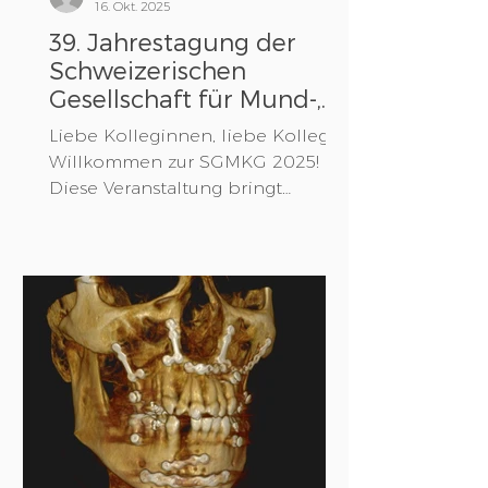
16. Okt. 2025
39. Jahrestagung der
Schweizerischen
Gesellschaft für Mund-,
Kiefer- und
Liebe Kolleginnen, liebe Kollegen
Gesichtschirurgie
Willkommen zur SGMKG 2025!
Diese Veranstaltung bringt
Fachärztinnen und Fachärzte,
Wissenschaftlerinnen und
Wissenschaftler und
Nachwuchstalente der Mund-,
Kiefer- und Gesichtschirurgie
zusammen, um die neuesten
Entwicklungen, Technologien
und Herausforderungen in
unserem Fachgebiet zu
besprechen. Im Fokus stehen
Themen wie Strahlenschutz,