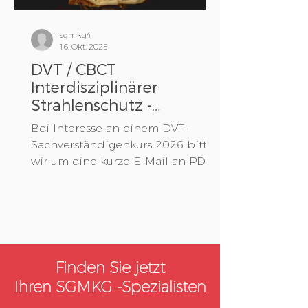
radiologische Kuriositäten,
komplexe Tumorbehandlungen
sgmkg4
sowie innovative
16. Okt. 2025
Therapiekonzepte. Ein
DVT / CBCT
besonderer
Interdisziplinärer
Strahlenschutz -
Sachverständigenkurs
Bei Interesse an einem DVT-
2026
Sachverständigenkurs 2026 bitten
wir um eine kurze E-Mail an PD
Dr. Dr. Isabelle Berg (
isabelle.berg@usb.ch ) zur
Aufnahme auf die Warteliste.
Finden Sie jetzt
Ihren SGMKG -Spezialisten