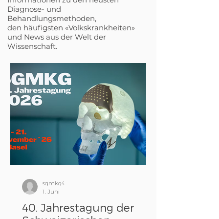
Tumorerkrankungen Unfallchirurgie Weichteil- und
Diagnose- und
Knochenrekonstruktionen Weisheitszähne
Behandlungsmethoden,
Zahnchirurgische Eingriffe Zahnimplantate
den häufigsten «Volkskrankheiten»
und News aus der Welt der
Bildgebende Diagnostik Informationen zu (Lokal-)
Wissenschaft.
Anästhesie und Narkose Behandlung von Angst‐
und Risikopatienten
sgmkg4
1. Juni
40. Jahrestagung der