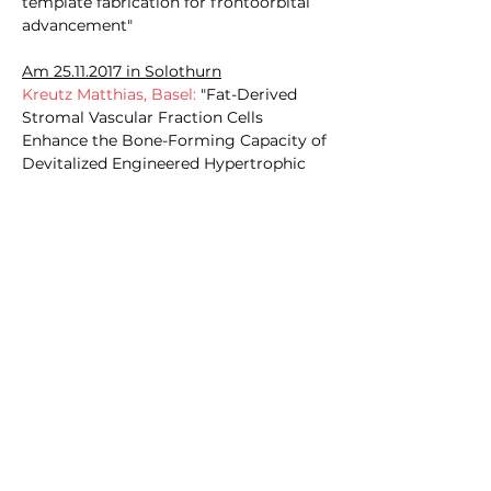
template fabrication for frontoorbital
advancement"
Am
25.11.2017
in Solothurn
Kreutz Matthias, Basel:
"Fat-Derived
Stromal Vascular Fraction Cells
Enhance the Bone-Forming Capacity of
Devitalized Engineered Hypertrophic
Cartilage Matrix"
Am
24.11.2018
in Solothurn
Kein Kandidat
Am
22.11.2019
in Aarau
Gander Thomas, Zürich
:
"Qualitätssicherung bei
Frakturversorgung der Orbita"
Am
19.11.2021
in Luzern
Burkhard John-Patrik, Bern:
"
Postoperative systemic complications
in patients undergoing free flap head