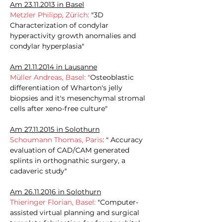
Am
23.11.2013
in Basel
Metzler Philipp, Zürich:
"3D
Characterization of condylar
hyperactivity growth anomalies and
condylar hyperplasia"
Am
21.11.2014
in Lausanne
Müller Andreas, Basel: "
Osteoblastic
differentiation of Wharton's jelly
biopsies and it's mesenchymal stromal
cells after xeno-free culture"
Am
27.11.2015
in Solothurn
Schoumann Thomas, Paris
: " Accuracy
evaluation of CAD/CAM generated
splints in orthognathic surgery, a
cadaveric study"
Am
26.11.2016
in Solothurn
Thieringer Florian, Basel:
"Computer-
assisted virtual planning and surgical